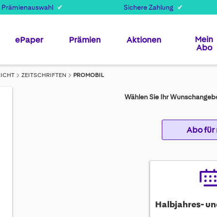
 Prämienauswahl
Sichere Zahlung
Mein
ePaper
Prämien
Aktionen
Abo
LICHT
ZEITSCHRIFTEN
PROMOBIL
Wählen Sie Ihr Wunschangebo
Abo für
Halbjahres- un