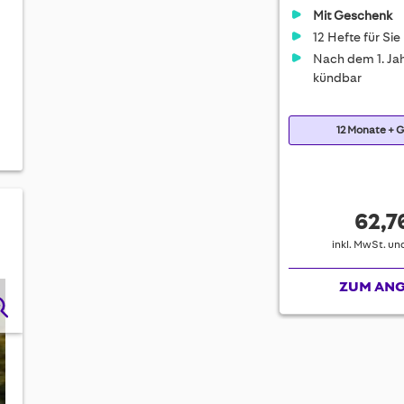
Mit Geschenk
12 Hefte für Sie
Nach dem 1. Jah
kündbar
12 Monate + 
62,7
inkl. MwSt. u
ZUM AN