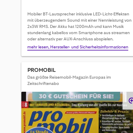
Mobiler BT-Lautsprecher inklusive LED-Licht-Effekten
mit überzeugendem Sound mit einer Nennleistung von
2x3W RMS. Der Akku hat 1200mAh und kann Musik
stundenlang kabellos vom Smartphone aus streamen
oder alternativ per AUX-Anschluss abspielen.
mehr lesen, Hersteller- und Sicherheitsinformationen
PROMOBIL
Das größte Reisemobil-Magazin Europas im
Zeitschriftenabo
Skip
to
the
end
of
the
images