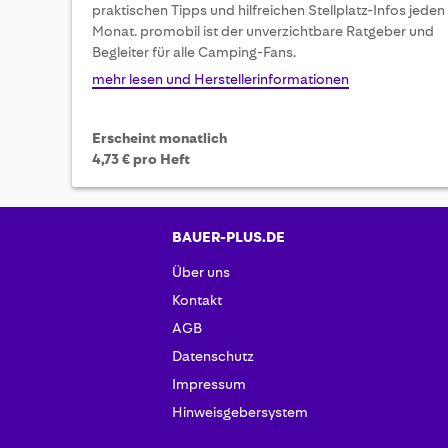
praktischen Tipps und hilfreichen Stellplatz-Infos jeden
beginning
Monat. promobil ist der unverzichtbare Ratgeber und
of
Begleiter für alle Camping-Fans.
the
images
mehr lesen und Herstellerinformationen
gallery
Erscheint monatlich
4,73 € pro Heft
BAUER-PLUS.DE
Über uns
Kontakt
AGB
Datenschutz
Impressum
Hinweisgebersystem