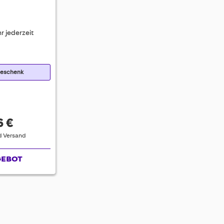
r jederzeit
Geschenk
6 €
nd Versand
GEBOT