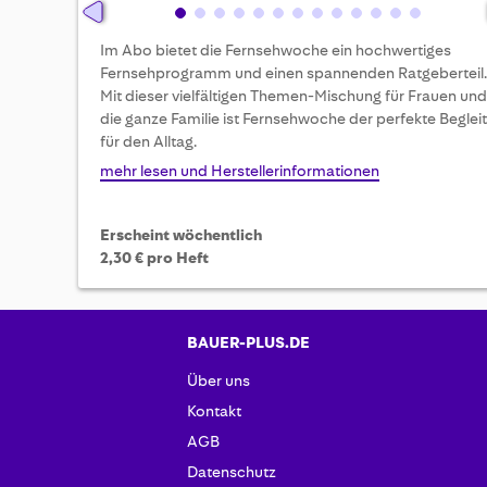
Skip
Im Abo bietet die Fernsehwoche ein hochwertiges
to
Fernsehprogramm und einen spannenden Ratgeberteil.
the
Mit dieser vielfältigen Themen-Mischung für Frauen und
beginning
die ganze Familie ist Fernsehwoche der perfekte Beglei
of
für den Alltag.
the
images
mehr lesen und Herstellerinformationen
gallery
Erscheint wöchentlich
2,30 € pro Heft
BAUER-PLUS.DE
Über uns
Kontakt
AGB
Datenschutz