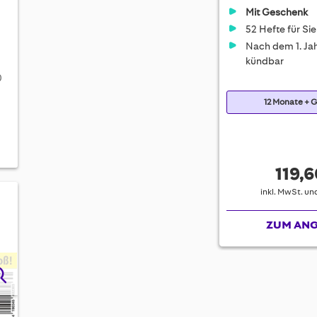
Mit Geschenk
52 Hefte für Sie
Nach dem 1. Jah
kündbar
0
12 Monate + 
119,6
inkl. MwSt. u
ZUM AN