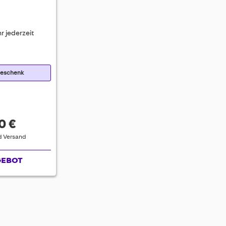
r jederzeit
Geschenk
0 €
nd Versand
GEBOT