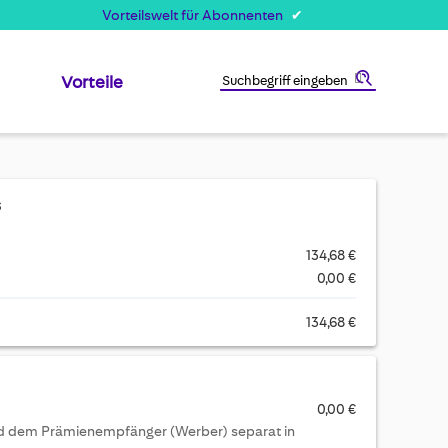
Vorteilswelt für Abonnenten
Vorteile
Suche
s
134,68 €
0,00 €
134,68 €
0,00 €
ird dem Prämienempfänger (Werber) separat in