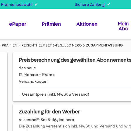
 Prämienauswahl
Sichere Zahlung
Mein
ePaper
Prämien
Aktionen
Abo
PRÄMIEN
REISENTHEL® SET 3-TLG., LEO NERO
ZUSAMMENFASSUNG
Preisberechnung des gewählten Abonnement
das neue
12 Monate + Prämie
Versandkosten
= Gesamtpreis (inkl. MwSt & Versand)
Zuzahlung für den Werber
reisenthel® Set 3-tlg., leo nero
Die Zuzahlung versteht sich inkl. MwSt. und Versand und w