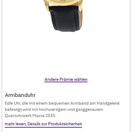
Skip
Andere Prämie wählen
to
the
Armbanduhr
beginning
Edle Uhr, die mit einem bequemen Armband am Handgelenk
of
befestigt wird mit hochwertigem und ganggenauem
the
Quarzuhrwerk Myota 2035.
images
mehr lesen, Details zur Produktsicherheit
gallery