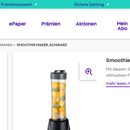
 Prämienauswahl
Sichere Zahlung
Mein
ePaper
Prämien
Aktionen
Abo
RÄMIEN
SMOOTHIE MAKER, SCHWARZ
Smoothie 
Skip
Mit diesem S
to
ultimativen F
the
mehr lesen, 
end
of
the
images
gallery