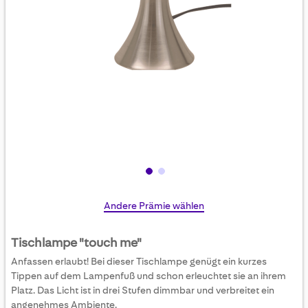
Skip
Andere Prämie wählen
to
the
Tischlampe "touch me"
beginning
Anfassen erlaubt! Bei dieser Tischlampe genügt ein kurzes
of
Tippen auf dem Lampenfuß und schon erleuchtet sie an ihrem
the
Platz. Das Licht ist in drei Stufen dimmbar und verbreitet ein
images
angenehmes Ambiente.