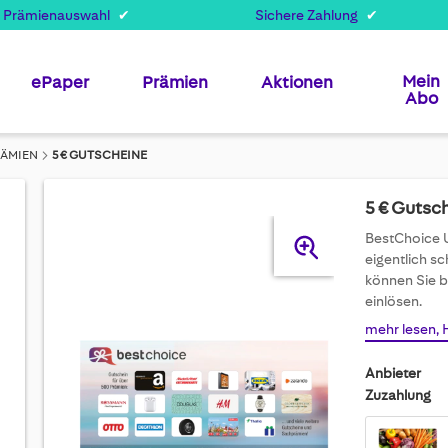
 Prämienauswahl
Sichere Zahlung
Mein
ePaper
Prämien
Aktionen
Abo
RÄMIEN
5 € GUTSCHEINE
5 € Gutsc
Skip
BestChoice Un
to
eigentlich s
the
können Sie 
end
einlösen.
of
mehr lesen, 
the
images
Anbieter
gallery
Zuzahlung