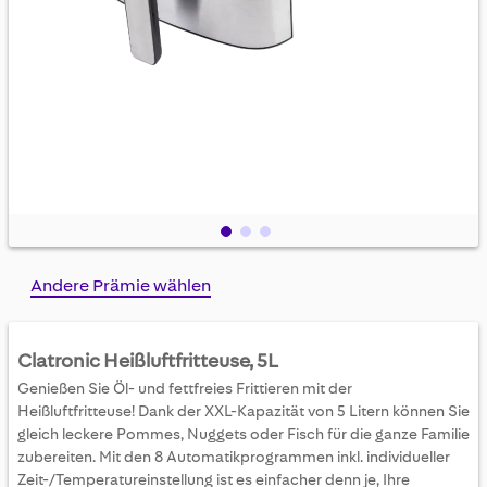
Skip
Andere Prämie wählen
to
the
beginning
Clatronic Heißluftfritteuse, 5L
of
Genießen Sie Öl- und fettfreies Frittieren mit der
the
Heißluftfritteuse! Dank der XXL-Kapazität von 5 Litern können Sie
images
gleich leckere Pommes, Nuggets oder Fisch für die ganze Familie
gallery
zubereiten. Mit den 8 Automatikprogrammen inkl. individueller
Zeit-/Temperatureinstellung ist es einfacher denn je, Ihre