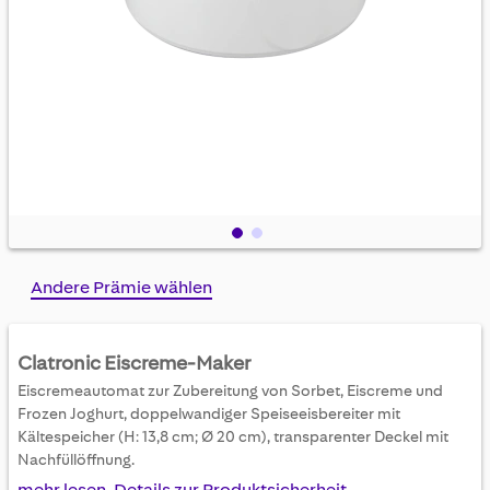
Skip
Andere Prämie wählen
to
the
beginning
Clatronic Eiscreme-Maker
of
Eiscremeautomat zur Zubereitung von Sorbet, Eiscreme und
the
Frozen Joghurt, doppelwandiger Speiseeisbereiter mit
images
Kältespeicher (H: 13,8 cm; Ø 20 cm), transparenter Deckel mit
gallery
Nachfüllöffnung.
mehr lesen, Details zur Produktsicherheit