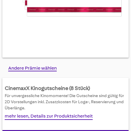
Skip
Andere Prämie wählen
to
the
beginning
CinemaxX Kinogutscheine (8 Stück)
of
Für unvergessliche Kinomomente! Die Gutscheine sind gültig für
the
2D Vorstellungen inkl. Zusatzkosten für Loge-, Reservierung und
images
Überlänge.
gallery
mehr lesen, Details zur Produktsicherheit