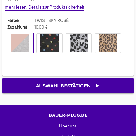
gallery
mehr lesen, Details zur Produktsicherheit
Farbe
TWIST SKY ROSÉ
Zuzahlung
10,00 €
AUSWAHL BESTÄTIGEN
BAUER-PLUS.DE
Über uns