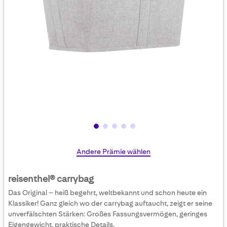
Skip
Andere Prämie wählen
to
the
reisenthel® carrybag
beginning
Das Original – heiß begehrt, weltbekannt und schon heute ein
of
Klassiker! Ganz gleich wo der carrybag auftaucht, zeigt er seine
the
unverfälschten Stärken: Großes Fassungsvermögen, geringes
images
Eigengewicht, praktische Details.