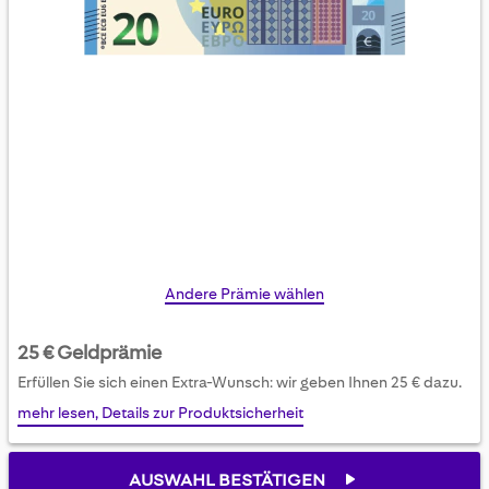
Skip
Andere Prämie wählen
to
the
25 € Geldprämie
beginning
Erfüllen Sie sich einen Extra-Wunsch: wir geben Ihnen 25 € dazu.
of
mehr lesen, Details zur Produktsicherheit
the
images
gallery
AUSWAHL BESTÄTIGEN