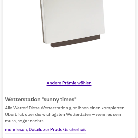
Skip
Andere Prämie wählen
to
the
Wetterstation "sunny times"
beginning
Alle Wetter! Diese Wetterstation gibt Ihnen einen kompletten
of
Überblick über die wichtigsten Wetterdaten – wenn es sein
the
muss, sogar nachts.
images
mehr lesen, Details zur Produktsicherheit
gallery