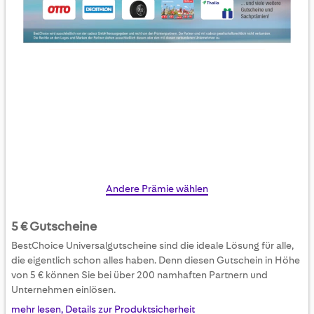
Skip
Andere Prämie wählen
to
the
5 € Gutscheine
beginning
BestChoice Universalgutscheine sind die ideale Lösung für alle,
of
die eigentlich schon alles haben. Denn diesen Gutschein in Höhe
the
von 5 € können Sie bei über 200 namhaften Partnern und
images
Unternehmen einlösen.
gallery
mehr lesen, Details zur Produktsicherheit