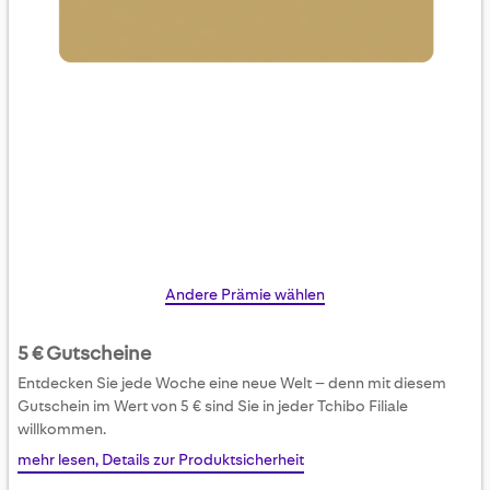
Skip
Andere Prämie wählen
to
the
5 € Gutscheine
beginning
Entdecken Sie jede Woche eine neue Welt – denn mit diesem
of
Gutschein im Wert von 5 € sind Sie in jeder Tchibo Filiale
the
willkommen.
images
mehr lesen, Details zur Produktsicherheit
gallery