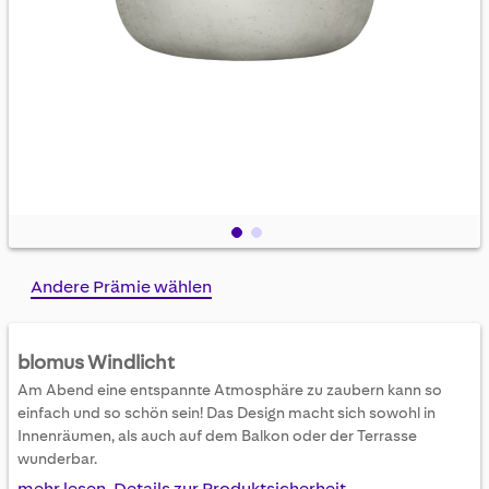
Skip
Andere Prämie wählen
to
the
beginning
blomus Windlicht
of
Am Abend eine entspannte Atmosphäre zu zaubern kann so
the
einfach und so schön sein! Das Design macht sich sowohl in
images
Innenräumen, als auch auf dem Balkon oder der Terrasse
gallery
wunderbar.
mehr lesen, Details zur Produktsicherheit