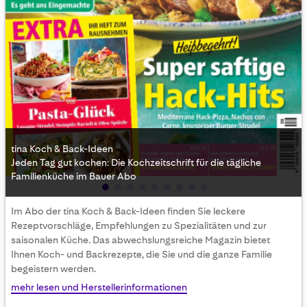
tina Koch & Back-Ideen
Jeden Tag gut kochen: Die Kochzeitschrift für die tägliche
Familienküche im Bauer Abo
Skip
Im Abo der tina Koch & Back-Ideen finden Sie leckere
to
Rezeptvorschläge, Empfehlungen zu Spezialitäten und zur
the
saisonalen Küche. Das abwechslungsreiche Magazin bietet
beginning
Ihnen Koch- und Backrezepte, die Sie und die ganze Familie
of
begeistern werden.
the
images
mehr lesen und Herstellerinformationen
gallery