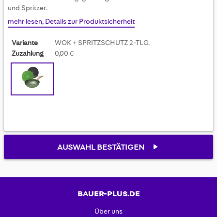
gallery
und Spritzer.
mehr lesen, Details zur Produktsicherheit
Variante
WOK + SPRITZSCHUTZ 2-TLG.
Zuzahlung
0,00 €
AUSWAHL BESTÄTIGEN
BAUER-PLUS.DE
Über uns