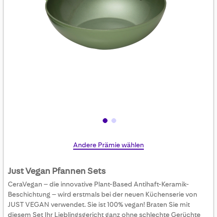
Skip
Andere Prämie wählen
to
the
Just Vegan Pfannen Sets
beginning
CeraVegan – die innovative Plant-Based Antihaft-Keramik-
of
Beschichtung – wird erstmals bei der neuen Küchenserie von
the
JUST VEGAN verwendet. Sie ist 100% vegan! Braten Sie mit
images
diesem Set Ihr Lieblingsgericht ganz ohne schlechte Gerüchte