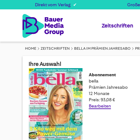
Direkt vom Verlag
Große
Zeitschriften
HOME
ZEITSCHRIFTEN
BELLA IM PRÄMIEN JAHRESABO
PR
Ihre Auswahl
Abonnement
bella
Prämien Jahresabo
12 Monate
Preis: 93,08 €
Bearbeiten