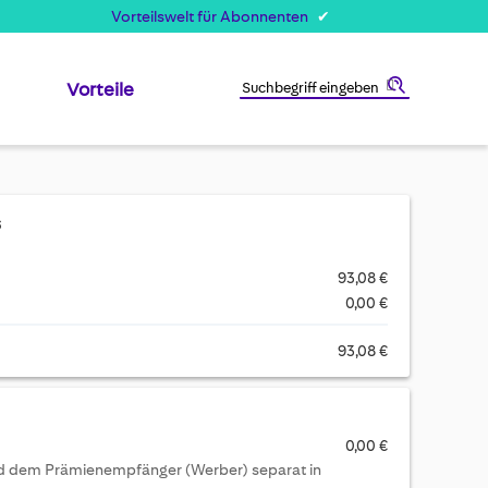
Vorteilswelt für Abonnenten
Vorteile
Suche
s
93,08 €
0,00 €
93,08 €
0,00 €
ird dem Prämienempfänger (Werber) separat in