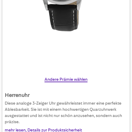
Skip
Andere Prämie wählen
to
the
Herrenuhr
beginning
Diese analoge 3-Zeiger Uhr gewährleistet immer eine perfekte
of
Ablesbarkeit. Sie ist mit einem hochwertigen Quarzuhrwerk
the
ausgestattet und ist nicht nur schön anzusehen, sondern auch
images
präzise.
gallery
mehr lesen, Details zur Produktsicherheit