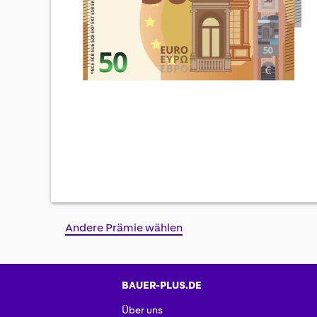
Skip
Andere Prämie wählen
to
the
beginning
of
BAUER-PLUS.DE
the
Über uns
images