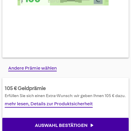
Skip
Andere Prämie wählen
to
the
beginning
105 € Geldprämie
of
Erfüllen Sie sich einen Extra-Wunsch: wir geben Ihnen 105 € dazu.
the
images
mehr lesen, Details zur Produktsicherheit
gallery
AUSWAHL BESTÄTIGEN