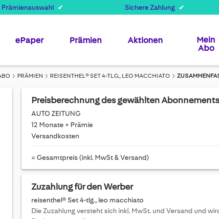
 Prämienauswahl
Sichere Zahlung
Mein
ePaper
Prämien
Aktionen
Abo
ABO
PRÄMIEN
REISENTHEL® SET 4-TLG., LEO MACCHIATO
ZUSAMMENFA
Preisberechnung des gewählten Abonnement
AUTO ZEITUNG
12 Monate + Prämie
Versandkosten
= Gesamtpreis (inkl. MwSt & Versand)
Zuzahlung für den Werber
reisenthel® Set 4-tlg., leo macchiato
Die Zuzahlung versteht sich inkl. MwSt. und Versand und w