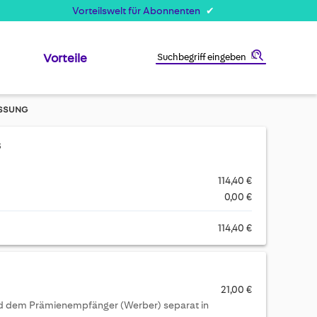
Vorteilswelt für Abonnenten
Vorteile
Suche
SSUNG
s
114,40 €
0,00 €
114,40 €
21,00 €
ird dem Prämienempfänger (Werber) separat in