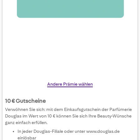
Skip
Andere Prämie wählen
to
the
10 € Gutscheine
beginning
Verwöhnen Sie sich: mit dem Einkaufsgutschein der Parfümerie
of
Douglas im Wert von 10 € können Sie sich Ihre Beauty-Wünsche
the
ganz einfach erfüllen.
images
In jeder Douglas-Filiale oder unter www.douglas.de
gallery
einlösbar