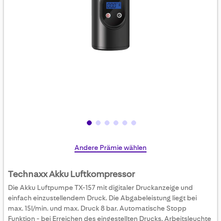
Skip
Andere Prämie wählen
to
the
Technaxx Akku Luftkompressor
beginning
Die Akku Luftpumpe TX-157 mit digitaler Druckanzeige und
of
einfach einzustellendem Druck. Die Abgabeleistung liegt bei
the
max. 15l/min. und max. Druck 8 bar. Automatische Stopp
images
Funktion - bei Erreichen des eingestellten Drucks. Arbeitsleuchte