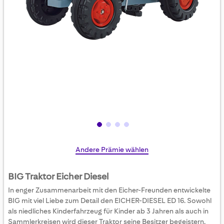
Skip
Andere Prämie wählen
to
the
BIG Traktor Eicher Diesel
beginning
In enger Zusammenarbeit mit den Eicher-Freunden entwickelte
of
BIG mit viel Liebe zum Detail den EICHER-DIESEL ED 16. Sowohl
the
als niedliches Kinderfahrzeug für Kinder ab 3 Jahren als auch in
images
Sammlerkreisen wird dieser Traktor seine Besitzer begeistern.