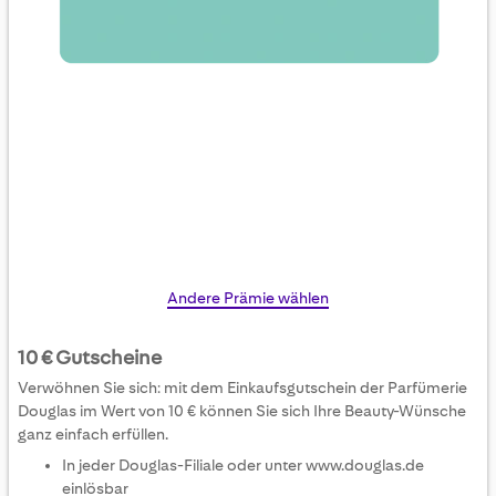
Skip
Andere Prämie wählen
to
the
10 € Gutscheine
beginning
Verwöhnen Sie sich: mit dem Einkaufsgutschein der Parfümerie
of
Douglas im Wert von 10 € können Sie sich Ihre Beauty-Wünsche
the
ganz einfach erfüllen.
images
In jeder Douglas-Filiale oder unter www.douglas.de
gallery
einlösbar