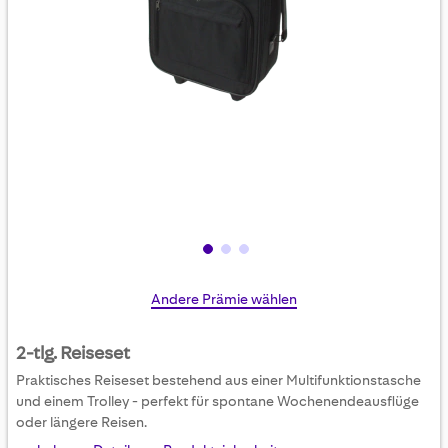
Skip
Andere Prämie wählen
to
the
2-tlg. Reiseset
beginning
Praktisches Reiseset bestehend aus einer Multifunktionstasche
of
und einem Trolley - perfekt für spontane Wochenendeausflüge
the
oder längere Reisen.
images