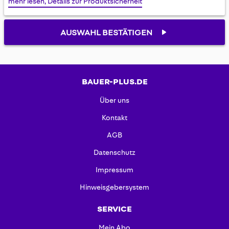
mehr lesen, Details zur Produktsicherheit
gallery
AUSWAHL BESTÄTIGEN
BAUER-PLUS.DE
Über uns
Kontakt
AGB
Datenschutz
Impressum
Hinweisgebersystem
SERVICE
Mein Abo