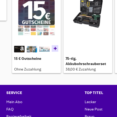
+
15 € Gutscheine
75-tlg.
Akkubohrschrauberset
Ohne Zuzahlung
38,00 € Zuzahlung
SERVICE
TOP TITEL
Mein Abo
Lecker
FAQ
Neue Post
Barrierefreiheit
Bravo