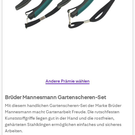
Skip
Andere Prämie wählen
to
the
Brüder Mannesmann Gartenscheren-Set
beginning
Mit diesem handlichen Gartenscheren-Set der Marke Brüder
of
Mannesmann macht Gartenarbeit Freude. Die rutschfesten
the
Kunststoffgriffe liegen gut in der Hand und die rostfreien,
images
gehärteten Stahlklingen ermöglichen einfaches und sicheres
gallery
Arbeiten.