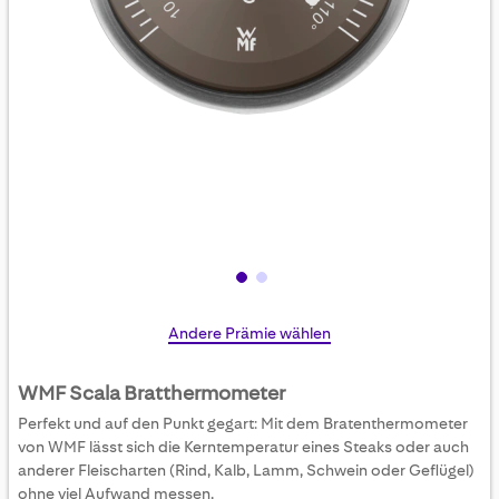
Skip
Andere Prämie wählen
to
the
WMF Scala Bratthermometer
beginning
Perfekt und auf den Punkt gegart: Mit dem Bratenthermometer
of
von WMF lässt sich die Kerntemperatur eines Steaks oder auch
the
anderer Fleischarten (Rind, Kalb, Lamm, Schwein oder Geflügel)
images
ohne viel Aufwand messen.