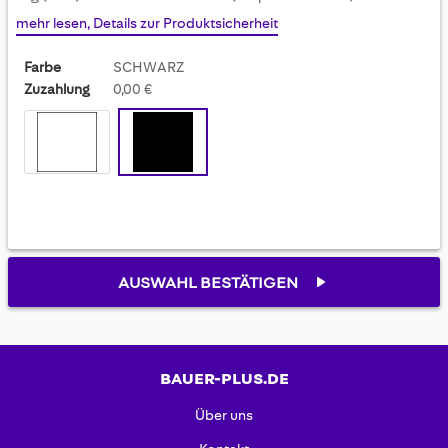
gallery
mehr lesen, Details zur Produktsicherheit
Farbe
SCHWARZ
Zuzahlung
0,00 €
AUSWAHL BESTÄTIGEN
BAUER-PLUS.DE
Über uns