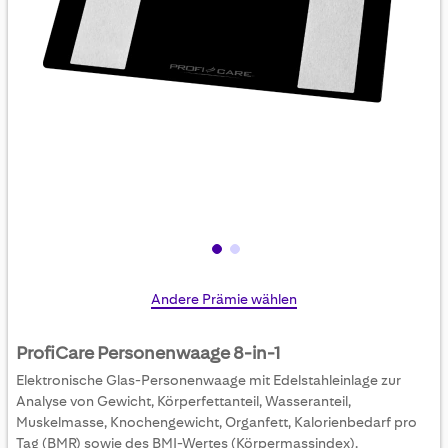
Skip
Andere Prämie wählen
to
the
ProfiCare Personenwaage 8-in-1
beginning
Elektronische Glas-Personenwaage mit Edelstahleinlage zur
of
Analyse von Gewicht, Körperfettanteil, Wasseranteil,
the
Muskelmasse, Knochengewicht, Organfett, Kalorienbedarf pro
images
Tag (BMR) sowie des BMI-Wertes (Körpermassindex).