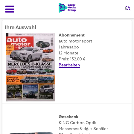
Su
Ihre Auswahl
Abonnement
auto motor sport
Jahresabo
12 Monate
Preis: 132,60 €
Bearbeiten
Geschenk
KING Carbon Optik
Messerset 5-tlg. + Schäler