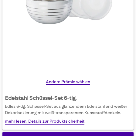
Skip
Andere Prämie wählen
to
the
Edelstahl Schüssel-Set 6-tlg.
beginning
Edles 6-tlg. Schüssel-Set aus glänzendem Edelstahl und weißer
of
Dekorlackierung mit weiß-transparenten Kunststoffdeckeln.
the
mehr lesen, Details zur Produktsicherheit
images
gallery