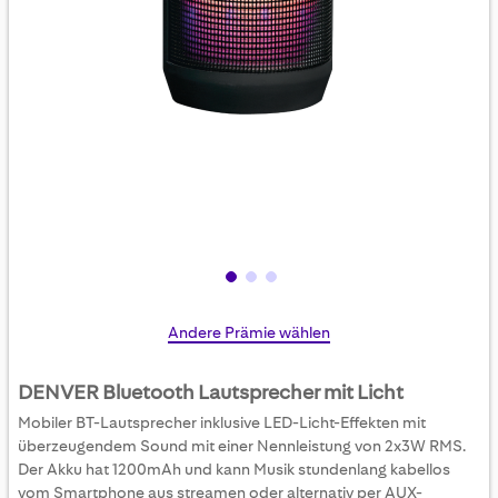
Skip
Andere Prämie wählen
to
the
DENVER Bluetooth Lautsprecher mit Licht
beginning
Mobiler BT-Lautsprecher inklusive LED-Licht-Effekten mit
of
überzeugendem Sound mit einer Nennleistung von 2x3W RMS.
the
Der Akku hat 1200mAh und kann Musik stundenlang kabellos
images
vom Smartphone aus streamen oder alternativ per AUX-