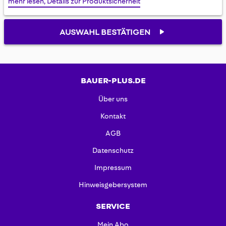
mehr lesen, Details zur Produktsicherheit
gallery
AUSWAHL BESTÄTIGEN
BAUER-PLUS.DE
Über uns
Kontakt
AGB
Datenschutz
Impressum
Hinweisgebersystem
SERVICE
Mein Abo