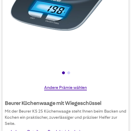
Skip
Andere Prämie wählen
to
the
Beurer Küchenwaage mit Wiegeschüssel
beginning
Mit der Beurer KS 25 Küchenwaage steht Ihnen beim Backen und
of
Kochen ein praktischer, zuverlässiger und präziser Helfer zur
the
Seite.
images