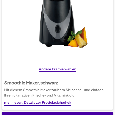
Skip
Andere Prämie wählen
to
the
Smoothie Maker, schwarz
beginning
Mit diesem Smoothie Maker zaubern Sie schnell und einfach
of
Ihren ultimativen Frische- und Vitaminkick.
the
mehr lesen, Details zur Produktsicherheit
images
gallery