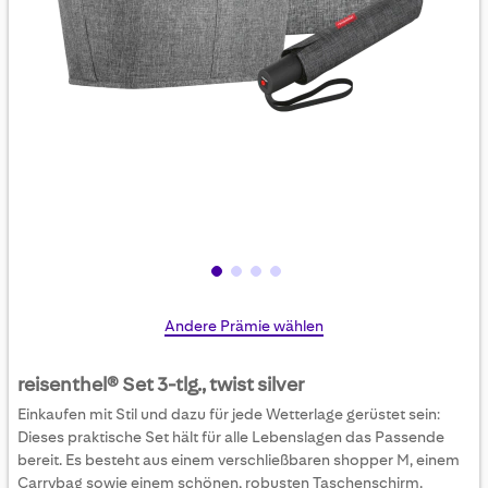
Skip
Andere Prämie wählen
to
the
reisenthel® Set 3-tlg., twist silver
beginning
Einkaufen mit Stil und dazu für jede Wetterlage gerüstet sein:
of
Dieses praktische Set hält für alle Lebenslagen das Passende
the
bereit. Es besteht aus einem verschließbaren shopper M, einem
images
Carrybag sowie einem schönen, robusten Taschenschirm.