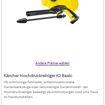
Skip
Andere Prämie wählen
to
the
Kärcher Hochdruckreiniger K2 Basic
beginning
Ob schmutzige Fahrräder, schlammverkrustete
of
Gartenwerkzeuge oder verunreinigte Gartenmöbel– der
the
Hochdruckreiniger beseitigt Verschmutzungen rund ums Haus
images
im Handumdrehen.
gallery