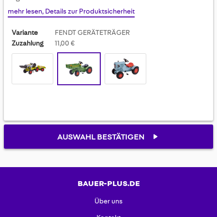
gallery
mehr lesen, Details zur Produktsicherheit
Variante
FENDT GERÄTETRÄGER
Zuzahlung
11,00 €
AUSWAHL BESTÄTIGEN
BAUER-PLUS.DE
Über uns