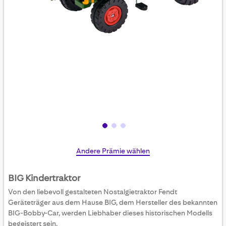
Skip
Andere Prämie wählen
to
the
BIG Kindertraktor
beginning
Von den liebevoll gestalteten Nostalgietraktor Fendt
of
Geräteträger aus dem Hause BIG, dem Hersteller des bekannten
the
BIG-Bobby-Car, werden Liebhaber dieses historischen Modells
images
begeistert sein.