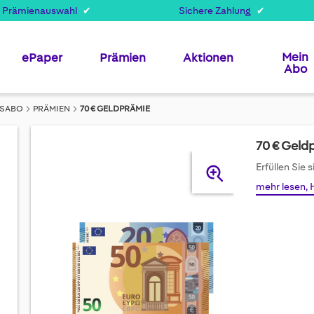
 Prämienauswahl
Sichere Zahlung
Mein
ePaper
Prämien
Aktionen
Abo
ESABO
PRÄMIEN
70 € GELDPRÄMIE
70 € Geld
Skip
Erfüllen Sie 
to
mehr lesen, 
the
end
of
the
images
gallery