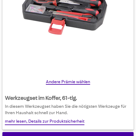
Skip
Andere Prämie wählen
to
the
Werkzeugset im Koffer, 61-tlg.
beginning
In diesem Werkzeugset haben Sie die nötigsten Werkzeuge für
of
Ihren Haushalt schnell zur Hand.
the
mehr lesen, Details zur Produktsicherheit
images
gallery