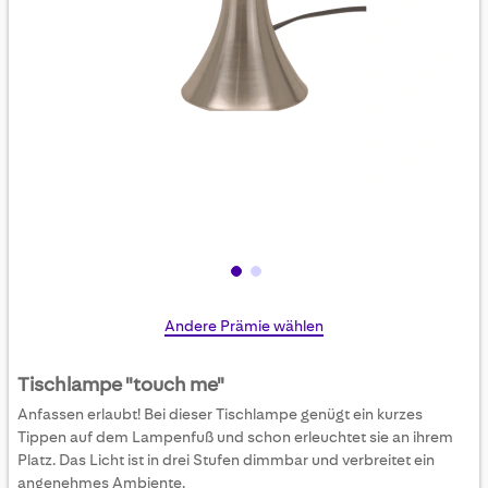
Skip
Andere Prämie wählen
to
the
Tischlampe "touch me"
beginning
Anfassen erlaubt! Bei dieser Tischlampe genügt ein kurzes
of
Tippen auf dem Lampenfuß und schon erleuchtet sie an ihrem
the
Platz. Das Licht ist in drei Stufen dimmbar und verbreitet ein
images
angenehmes Ambiente.