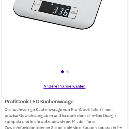
Skip
Andere Prämie wählen
to
the
ProfiCook LED Küchenwaage
beginning
Die hochwertige Küchenwaage von ProfiCook liefert Ihnen
of
präzise Gewichtsangaben und ist dank dem slim-line Design
the
kompakt und leicht aufzubewahren. Mit der Tara-
images
Zuwiegefunktion können Sie beliebig viele Zutaten separat in 1-g