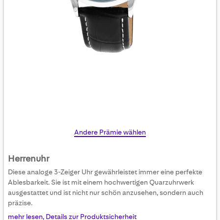
Skip
Andere Prämie wählen
to
the
Herrenuhr
beginning
Diese analoge 3-Zeiger Uhr gewährleistet immer eine perfekte
of
Ablesbarkeit. Sie ist mit einem hochwertigen Quarzuhrwerk
the
ausgestattet und ist nicht nur schön anzusehen, sondern auch
images
präzise.
gallery
mehr lesen, Details zur Produktsicherheit