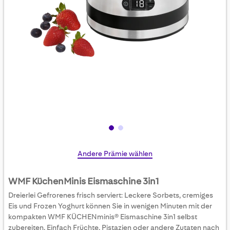
Skip
Andere Prämie wählen
to
the
WMF KüchenMinis Eismaschine 3in1
beginning
Dreierlei Gefrorenes frisch serviert: Leckere Sorbets, cremiges
of
Eis und Frozen Yoghurt können Sie in wenigen Minuten mit der
the
kompakten WMF KÜCHENminis® Eismaschine 3in1 selbst
images
zubereiten. Einfach Früchte, Pistazien oder andere Zutaten nach