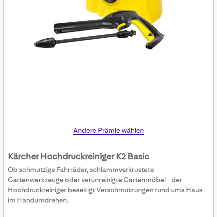
Skip
Andere Prämie wählen
to
the
Kärcher Hochdruckreiniger K2 Basic
beginning
Ob schmutzige Fahrräder, schlammverkrustete
of
Gartenwerkzeuge oder verunreinigte Gartenmöbel– der
the
Hochdruckreiniger beseitigt Verschmutzungen rund ums Haus
images
im Handumdrehen.
gallery