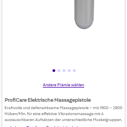
Skip
Andere Prämie wählen
to
the
ProfiCare Elektrische Massagepistole
beginning
Kraftvolle und tiefenwirksame Massagepistole – mit 1900 – 2800
of
Hüben/Min. für eine effektive Vibrationsmassage mit 4
the
austauschbaren Aufsätzen der unterschiedliche Muskelgruppen.
images