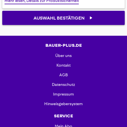
mehr lesen, Details zur Produktsicherheit
gallery
AUSWAHL BESTÄTIGEN
BAUER-PLUS.DE
Über uns
Kontakt
AGB
Datenschutz
Impressum
Hinweisgebersystem
SERVICE
Mein Abo