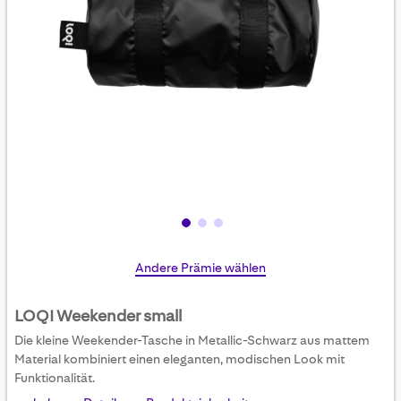
Skip
Andere Prämie wählen
to
the
LOQI Weekender small
beginning
Die kleine Weekender-Tasche in Metallic-Schwarz aus mattem
of
Material kombiniert einen eleganten, modischen Look mit
the
Funktionalität.
images