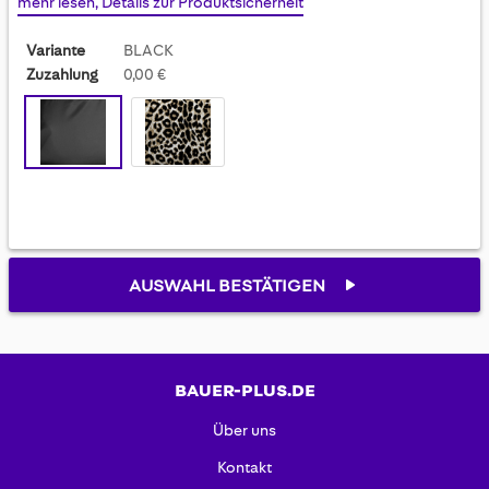
mehr lesen, Details zur Produktsicherheit
gallery
Variante
BLACK
Zuzahlung
0,00 €
AUSWAHL BESTÄTIGEN
BAUER-PLUS.DE
Über uns
Kontakt