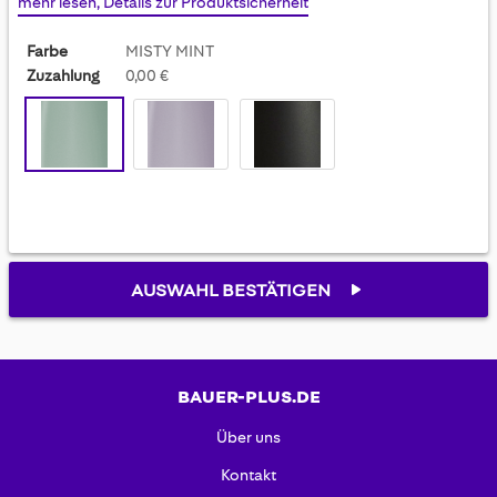
mehr lesen, Details zur Produktsicherheit
gallery
Farbe
MISTY MINT
Zuzahlung
0,00 €
AUSWAHL BESTÄTIGEN
BAUER-PLUS.DE
Über uns
Kontakt