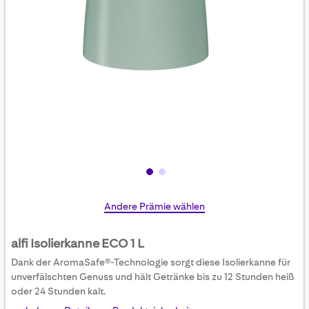
Skip
Andere Prämie wählen
to
the
alfi Isolierkanne ECO 1 L
beginning
Dank der AromaSafe®-Technologie sorgt diese Isolierkanne für
of
unverfälschten Genuss und hält Getränke bis zu 12 Stunden heiß
the
oder 24 Stunden kalt.
images